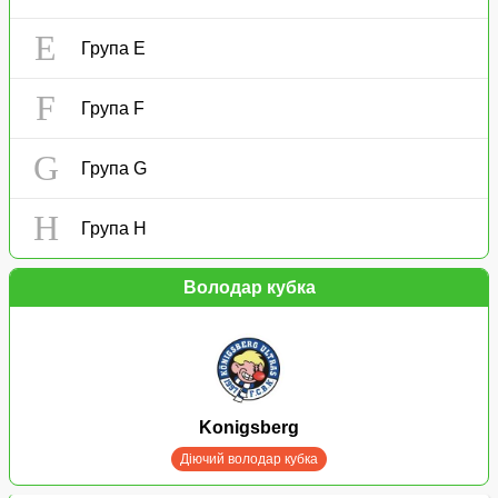
E
Група E
F
Група F
G
Група G
H
Група H
Володар кубка
Konigsberg
Діючий володар кубка