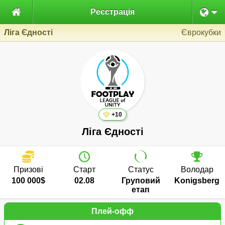

Реєстрація
Ліга Єдності
Єврокубки
+10
Ліга Єдності
Призові
Старт
Статус
Володар
100 000$
02.08
Груповий
Konigsberg
етап
Плей-офф