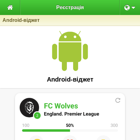

Реєстрація
Android-віджет
Android-віджет