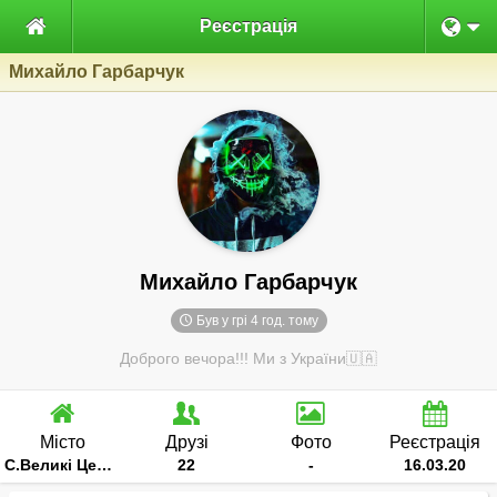

Реєстрація
Михайло Гарбарчук
Михайло Гарбарчук
Був у грі 4 год. тому
Доброго вечора!!! Ми з України🇺🇦
Місто
Друзі
Фото
Реєстрація
С.Великі Цепцевичі
22
-
16.03.20