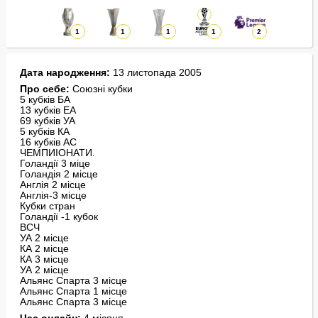
1
1
1
1
2
Дата народження:
13 листопада 2005
Про себе:
Союзні кубки
5 кубків БА
13 кубків ЕА
69 кубків УА
5 кубків КА
16 кубків АС
ЧЕМПИІОНАТИ.
Голандії 3 міце
Голандія 2 місце
Англія 2 місце
Англія-3 місце
Кубки стран
Голандії -1 кубок
ВСЧ
УА 2 місце
КА 2 місце
КА 3 місце
УА 2 місце
Альянс Спарта 3 місце
Альянс Спарта 1 місце
Альянс Спарта 3 місце