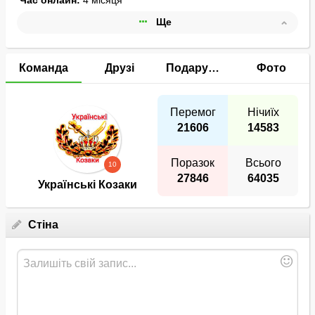
Час онлайн:
4 місяця
Ще
Інтереси:
СЛАВА УКРАЇНІ 🇺🇦🇺🇦🇺🇦🇺🇦
Ігри:
Футбол
Команда
Друзі
Подарунки
Фото
Баскетбол
Волейбол
Перемог
Нічиїх
21606
14583
Поразок
Всього
10
27846
64035
Українські Козаки
Стіна