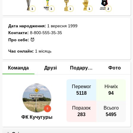
1
1
1
1
2
Дата народження:
1 вересня 1999
Контакти:
8-800-555-35-35
Про себе:
😈
Час онлайн:
1 місяць
Команда
Друзі
Подарунки
Фото
Перемог
Нічиїх
5118
94
Поразок
Всього
8
283
5495
ФК Кучугуры