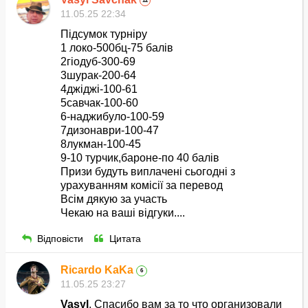
12
11.05.25 22:34
Підсумок турніру
1 локо-500бц-75 балів
2гіодуб-300-69
3шурак-200-64
4джіджі-100-61
5савчак-100-60
6-наджибуло-100-59
7дизонаври-100-47
8лукман-100-45
9-10 турчик,бароне-по 40 балів
Призи будуть виплачені сьогодні з
урахуванням комісії за перевод
Всім дякую за участь
Чекаю на ваші відгуки....
Відповісти
Цитата
Ricardo KaKa
6
11.05.25 23:27
Vasyl
, Спасибо вам за то что организовали