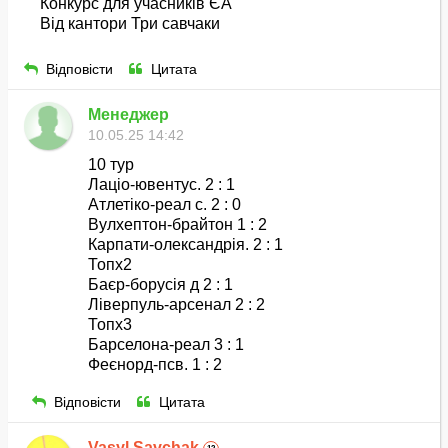
Конкурс для учасників ЄА
Від кантори Три савчаки
Відповісти
Цитата
Менеджер
10.05.25 14:42
10 тур
Лаціо-ювентус. 2 : 1
Атлетіко-реал с. 2 : 0
Вулхептон-брайтон 1 : 2
Карпати-олександрія. 2 : 1
Топх2
Баєр-борусія д 2 : 1
Ліверпуль-арсенал 2 : 2
Топх3
Барселона-реал 3 : 1
Феєнорд-псв. 1 : 2
Відповісти
Цитата
Vasyl Savchak