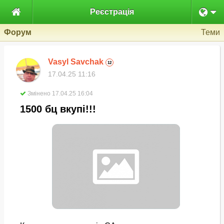

Реєстрація
Форум
Теми
Vasyl Savchak
12
17.04.25 11:16
Змінено 17.04.25 16:04
1500 бц вкупі!!!