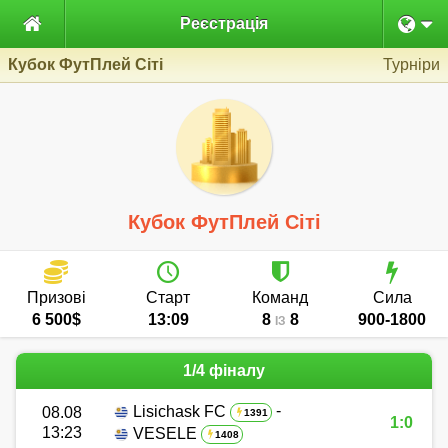

Реєстрація
Кубок ФутПлей Сіті
Турніри
Кубок ФутПлей Сіті
Призові
Старт
Команд
Сила
6 500$
13:09
8
8
900-1800
ІЗ
1/4 фіналу
-
Lisichask FC
08.08
1391
1:0
13:23
VESELE
1408