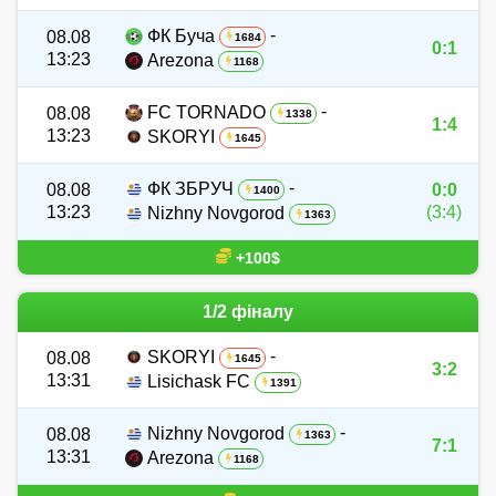
-
ФК Буча
08.08
1684
0:1
13:23
Arezona
1168
-
FC TORNADO
08.08
1338
1:4
13:23
SKORYI
1645
-
ФК ЗБРУЧ
08.08
0:0
1400
13:23
(3:4)
Nizhny Novgorod
1363
+100$
1/2 фіналу
-
SKORYI
08.08
1645
3:2
13:31
Lisichask FC
1391
-
Nizhny Novgorod
08.08
1363
7:1
13:31
Arezona
1168