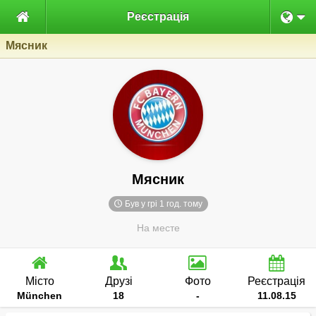

Реєстрація
Мясник
Мясник
Був у грі 1 год. тому
На месте
Місто
Друзі
Фото
Реєстрація
München
18
-
11.08.15