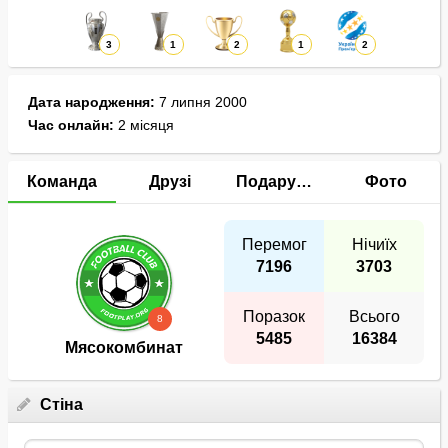
3
1
2
1
2
Дата народження:
7 липня 2000
Час онлайн:
2 місяця
Команда
Друзі
Подарунки
Фото
Перемог
Нічиїх
7196
3703
Поразок
Всього
8
5485
16384
Мясокомбинат
Стіна