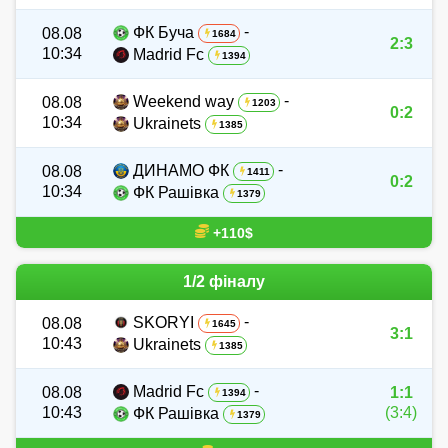
-
ФК Буча
08.08
1684
2:3
10:34
Madrid Fc
1394
-
Weekend way
08.08
1203
0:2
10:34
Ukrainets
1385
-
ДИНАМО ФК
08.08
1411
0:2
10:34
ФК Рашівка
1379
+110$
1/2 фіналу
-
SKORYI
08.08
1645
3:1
10:43
Ukrainets
1385
-
Madrid Fc
08.08
1:1
1394
10:43
(3:4)
ФК Рашівка
1379