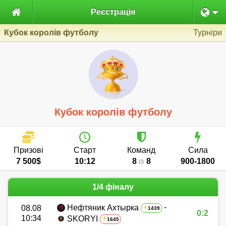

Реєстрація
Кубок королів футболу
Турніри
Кубок королів футболу
Призові
Старт
Команд
Сила
7 500$
10:12
8
8
900-1800
ІЗ
1/4 фіналу
-
Нефтяник Ахтырка
08.08
1439
0:2
10:34
SKORYI
1645